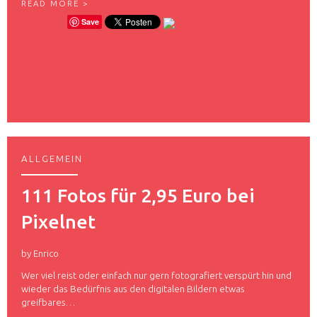
S
READ MORE >
I
E
Save
T
H
D
N
E
S
R
U
L
C
U
H
F
T
T
:
H
K
A
U
N
R
S
ALLGEMEIN
Z
A
T
Q
R
111 Fotos für 2,95 Euro bei
U
I
A
P
Pixelnet
R
P
T
N
E
A
T
by
Enrico
C
T
H
Wer viel reist oder einfach nur gern fotografiert verspürt hin und
A
P
wieder das Bedürfnis aus den digitalen Bildern etwas
P
A
P
greifbares…
L
M