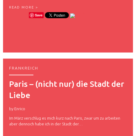
L
R
READ MORE >
N
U
Save
E
D
T
O
L
S
T
A
D
T
,
M
FRANKREICH
E
I
N
Paris – (nicht nur) die Stadt der
E
H
Liebe
E
I
M
by
Enrico
A
T
Im März verschlug es mich kurz nach Paris, zwar um zu arbeiten
U
aber dennoch habe ich in der Stadt der…
N
D
S