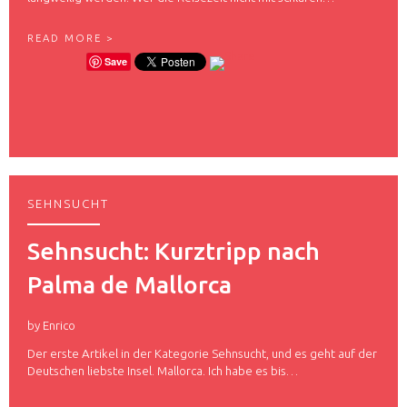
U
READ MORE >
N
Save
T
E
R
W
E
G
S
K
E
SEHNSUCHT
I
N
E
Sehnsucht: Kurztripp nach
L
A
Palma de Mallorca
N
G
E
by
Enrico
W
E
Der erste Artikel in der Kategorie Sehnsucht, und es geht auf der
I
Deutschen liebste Insel. Mallorca. Ich habe es bis…
L
E
M