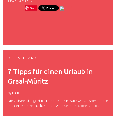
P
READ MORE >
C
A
Save
H
R
I
I
L
S
L
–
E
(
R
N
S
I
H
C
E
H
I
T
M
N
L
DEUTSCHLAND
U
I
R
C
)
7 Tipps für einen Urlaub in
H
D
E
I
Graal-Müritz
G
E
E
S
L
T
I
by
Enrico
A
E
D
Die Ostsee ist eigentlich immer einen Besuch wert. Insbesondere
B
T
T
mit kleinem Kind macht sich die Anreise mit Zug oder Auto…
D
E
E
R