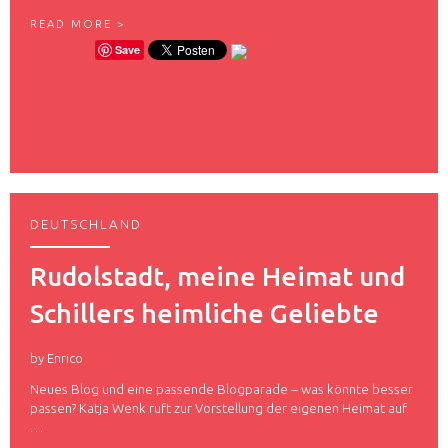
A
1
READ MORE >
D
1
E
Save
1
M
F
A
O
L
T
L
O
O
S
R
F
C
uche
Ü
A
R
ach:
2
DEUTSCHLAND
,
9
5
Rudolstadt, meine Heimat und
E
U
Schillers heimliche Geliebte
R
O
B
by
Enrico
E
I
Neues Blog und eine passende Blogparade – was könnte besser
P
passen? Katja Wenk ruft zur Vorstellung der eigenen Heimat auf.
I
…
X
E