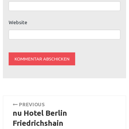
Website
Beitrags-
PREVIOUS
nu Hotel Berlin
Navigation
Previous
post:
Friedrichshain