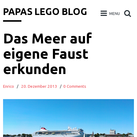
PAPAS LEGO BLOG
MENU
Skip
Das Meer auf
to
eigene Faust
content
erkunden
Enrico
/
20. Dezember 2013
/
0 Comments