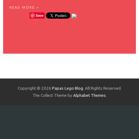
E
READ MORE >
R
Save
S
T
E
R
F
L
U
G
M
I
T
K
I
N
Copyright © 2026
Papas Lego Blog
. All Rights Reserved.
D
The Collect Theme by
Alphabet Themes
.
I
M
F
A
M
I
L
I
E